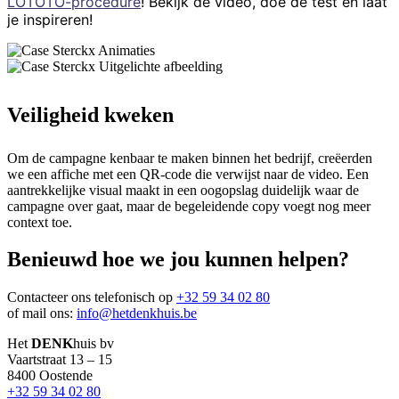
LOTOTO-procedure
! Bekijk de video, doe de test en laat
je inspireren!
Veiligheid kweken
Om de campagne kenbaar te maken binnen het bedrijf, creëerden
we een affiche met een QR-code die verwijst naar de video. Een
aantrekkelijke visual maakt in een oogopslag duidelijk waar de
campagne over gaat, maar de begeleidende copy voegt nog meer
context toe.
Benieuwd hoe we jou kunnen helpen?
Contacteer ons telefonisch op
+32 59 34 02 80
of mail ons:
info@hetdenkhuis.be
Het
DENK
huis bv
Vaartstraat 13 – 15
8400 Oostende
+32 59 34 02 80