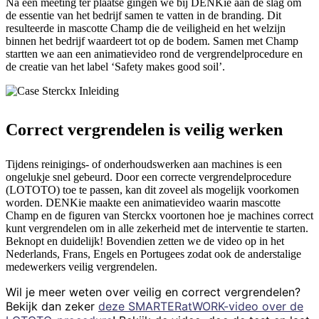
Na een meeting ter plaatse gingen we bij DENKie aan de slag om
de essentie van het bedrijf samen te vatten in de branding. Dit
resulteerde in mascotte Champ die de veiligheid en het welzijn
binnen het bedrijf waardeert tot op de bodem. Samen met Champ
startten we aan een animatievideo rond de vergrendelprocedure en
de creatie van het label ‘Safety makes good soil’.
Correct vergrendelen is veilig werken
Tijdens reinigings- of onderhoudswerken aan machines is een
ongelukje snel gebeurd. Door een correcte vergrendelprocedure
(LOTOTO) toe te passen, kan dit zoveel als mogelijk voorkomen
worden. DENKie maakte een animatievideo waarin mascotte
Champ en de figuren van Sterckx voortonen hoe je machines correct
kunt vergrendelen om in alle zekerheid met de interventie te starten.
Beknopt en duidelijk! Bovendien zetten we de video op in het
Nederlands, Frans, Engels en Portugees zodat ook de anderstalige
medewerkers veilig vergrendelen.
Wil je meer weten over veilig en correct vergrendelen?
Bekijk dan zeker
deze SMARTERatWORK-video over de